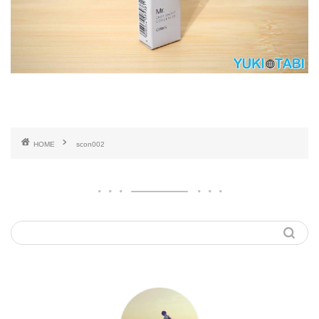
HOME
scon002