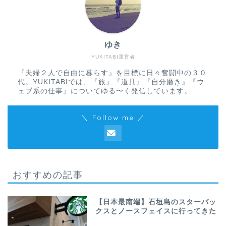
ゆき
YUKITABI運営者
『夫婦２人で自由に暮らす』を目標に日々奮闘中の３０
代。YUKITABIでは、『旅』『道具』『自分磨き』『ウ
ェブ系の仕事』についてゆる〜く発信しています。
＼ Follow me ／
おすすめの記事
【日本最南端】石垣島のスターバッ
クスとノースフェイスに行ってきた