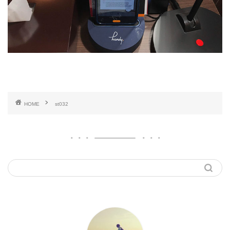
HOME
st032