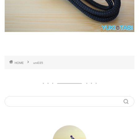
HOME
uni035