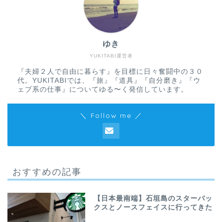
ゆき
YUKITABI運営者
『夫婦２人で自由に暮らす』を目標に日々奮闘中の３０
代。YUKITABIでは、『旅』『道具』『自分磨き』『ウ
ェブ系の仕事』についてゆる〜く発信しています。
＼ Follow me ／
おすすめの記事
【日本最南端】石垣島のスターバッ
クスとノースフェイスに行ってきた