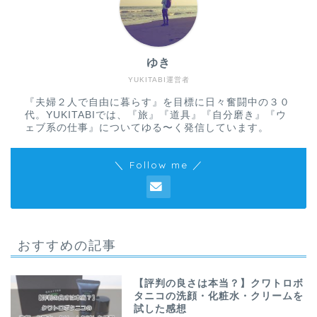
ゆき
YUKITABI運営者
『夫婦２人で自由に暮らす』を目標に日々奮闘中の３０
代。YUKITABIでは、『旅』『道具』『自分磨き』『ウ
ェブ系の仕事』についてゆる〜く発信しています。
＼ Follow me ／
おすすめの記事
【評判の良さは本当？】クワトロボ
タニコの洗顔・化粧水・クリームを
試した感想