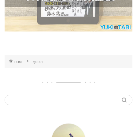
HOME
syu001