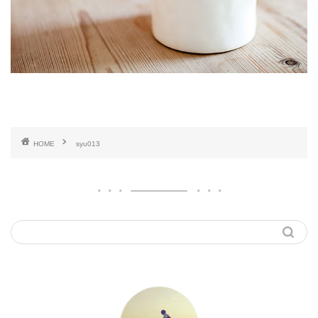
HOME
syu013