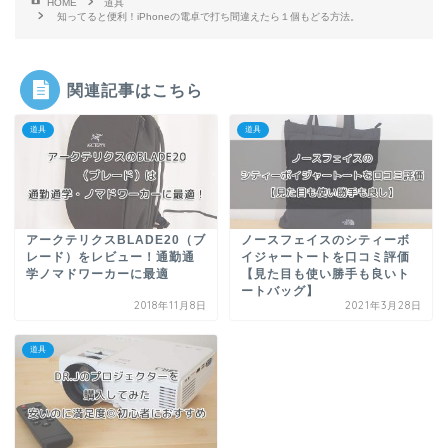
HOME
道具
知ってると便利！iPhoneの電卓で打ち間違えたら１個もどる方法。
関連記事はこちら
道具
道具
アークテリクスBLADE20（ブ
ノースフェイスのシティーボ
レード）をレビュー！通勤通
イジャートートを口コミ評価
学ノマドワーカーに最適
【見た目も使い勝手も良いト
ートバッグ】
2018年11月8日
2021年3月28日
道具