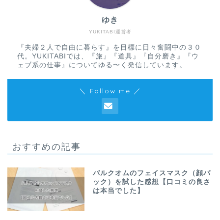
ゆき
YUKITABI運営者
『夫婦２人で自由に暮らす』を目標に日々奮闘中の３０
代。YUKITABIでは、『旅』『道具』『自分磨き』『ウ
ェブ系の仕事』についてゆる〜く発信しています。
＼ Follow me ／
おすすめの記事
バルクオムのフェイスマスク（顔パ
ック）を試した感想【口コミの良さ
は本当でした】