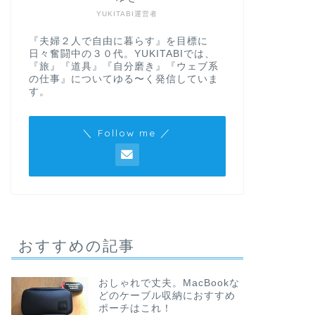
YUKITABI運営者
『夫婦２人で自由に暮らす』を目標に
日々奮闘中の３０代。YUKITABIでは、
『旅』『道具』『自分磨き』『ウェブ系
の仕事』についてゆる〜く発信していま
す。
＼ Follow me ／
おすすめの記事
おしゃれで丈夫。MacBookな
どのケーブル収納におすすめ
ポーチはこれ！