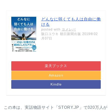
どんなに弱くても人は自由に働
ける
posted with
ヨメレバ
阪口ユウキ 朝日新聞出版 2019年02
月07日
楽天ブックス
Amazon
Kindle
この本は、実話物語サイト「STORY.JP」で320万人が