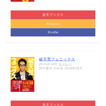
楽天ブックス
Amazon
Kindle
破天荒フェニックス
posted with
ヨメレバ
田中修治 幻冬舎 2018年09月
楽天ブックス