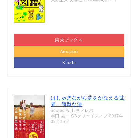
楽天ブックス
Amazon
Kindle
はしゃぎながら夢をかなえる世
界一簡単な法
posted with
ヨメレバ
本田 晃一 SBクリエイティブ 2017年
09月19日