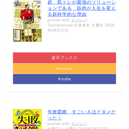
超 筋トレが最強のソリューシ
ョンである 筋肉が人生を変え
る超科学的な理由
posted with
ヨメレバ
Testosterone/久保孝史 文響社 2018
年04月27日
楽天ブックス
Amazon
Kindle
失敗図鑑 すごい人ほどダメだ
った！
posted with
ヨメレバ
大野正人 文響社 2018年04月27日