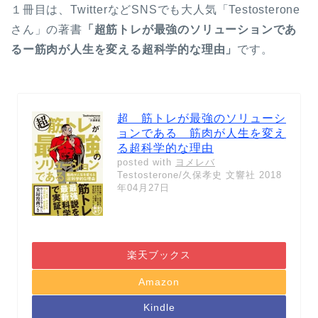
１冊目は、TwitterなどSNSでも大人気「Testosterone
さん」の著書
「超筋トレが最強のソリューションであ
るー筋肉が人生を変える超科学的な理由」
です。
超 筋トレが最強のソリューシ
ョンである 筋肉が人生を変え
る超科学的な理由
posted with
ヨメレバ
Testosterone/久保孝史 文響社 2018
年04月27日
楽天ブックス
Amazon
Kindle