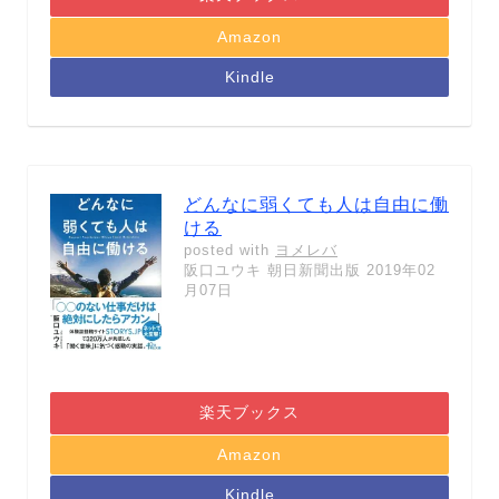
Amazon
Kindle
どんなに弱くても人は自由に働
ける
posted with
ヨメレバ
阪口ユウキ 朝日新聞出版 2019年02
月07日
楽天ブックス
Amazon
Kindle