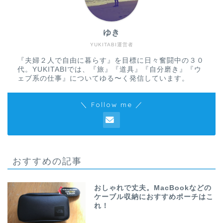
ゆき
YUKITABI運営者
『夫婦２人で自由に暮らす』を目標に日々奮闘中の３０
代。YUKITABIでは、『旅』『道具』『自分磨き』『ウ
ェブ系の仕事』についてゆる〜く発信しています。
＼ Follow me ／
おすすめの記事
おしゃれで丈夫。MacBookなどの
ケーブル収納におすすめポーチはこ
れ！