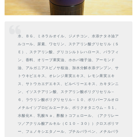
水、ＢＧ、ミネラルオイル、ジメチコン、水添ナタネ油ア
ルコール、尿素、ワセリン、ステアリン酸グリセリル（Ｓ
Ｅ）、ステアリン酸、グリコシルトレハロース、パラフィ
ン、香料、オリーブ果実油、ホホバ種子油、アーモンド
油、アルガニアスピノサ核油、加水分解水添デンプン、サ
トウキビエキス、オレンジ果実エキス、レモン果実エキ
ス、サトウカエデエキス、ビルベリーエキス、カキタンニ
ン、イソステアリン酸、ステアリン酸ポリグリセリル－
６、ラウリン酸ポリグリセリル－１０、ポリパーフルオロ
メチルイソプロピルエーテル、ポリクオタニウム－５１、
水酸化Ｋ、乳酸Ｎａ、酢酸トコフェロール、（アクリレー
ツ／アクリル酸アルキル（Ｃ１０－３０））クロスポリマ
ー、フェノキシエタノール、ブチルパラベン、メチルパラ